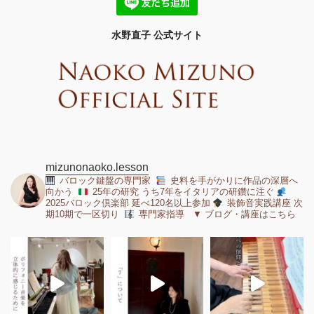
水野直子 公式サイト
mizunonaoko.lesson
バロック鍵盤の専門家
史料を手がかりに作品の深層へ
向かう
25年の研究 うち7年をイタリアの研鑽に注ぐ
2025バロック倶楽部 延べ120名以上参加
装飾音実践講座 次
期10期で一区切り
専門家指導 ▼ ブログ・講座はこちら