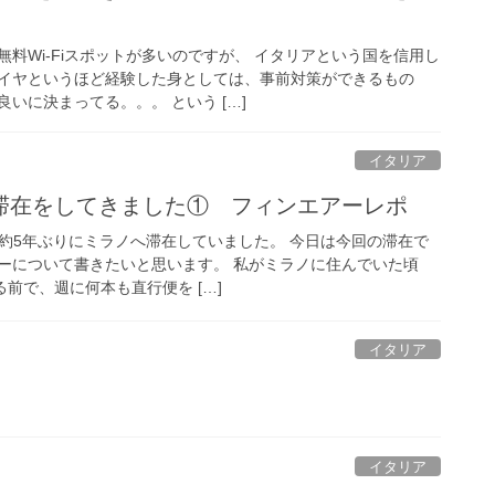
料Wi-Fiスポットが多いのですが、 イタリアという国を信用し
イヤというほど経験した身としては、事前対策ができるもの
いに決まってる。。。 という […]
イタリア
滞在をしてきました① フィンエアーレポ
けて約5年ぶりにミラノへ滞在していました。 今日は今回の滞在で
ーについて書きたいと思います。 私がミラノに住んでいた頃
る前で、週に何本も直行便を […]
イタリア
イタリア