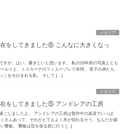
イタリア
滞在をしてきました⑥ こんなに大きくなっ
ですが、はい、書きたいと思います。 私の18年前の写真ととも
ルベルトと、トスカーナのフィエーゾレで卓球。 双子の弟たち、
こをせがまれる私。 そして […]
イタリア
滞在をしてきました⑤ アンドレアの工房
過ごしましたよ。 アンドレアの工房は製作中の楽器でいっぱ
たくさんあって、それがとてもよく木が切れるそう。なんだか嬉
い響板。 響板は弦を張る前に行う […]