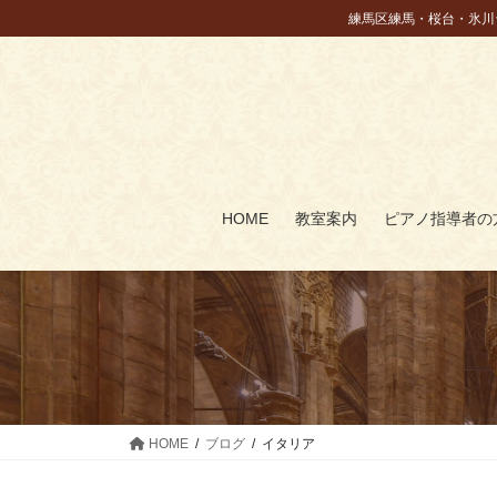
コ
ナ
練馬区練馬・桜台・氷川
ン
ビ
テ
ゲ
ン
ー
ツ
シ
に
ョ
移
ン
動
に
HOME
教室案内
ピアノ指導者の
移
動
HOME
ブログ
イタリア