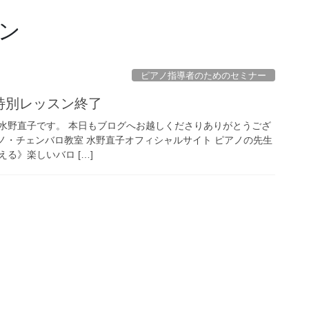
ン
ピアノ指導者のためのセミナー
ロ特別レッスン終了
水野直子です。 本日もブログへお越しくださりありがとうござ
ノ・チェンバロ教室 水野直子オフィシャルサイト ピアノの先生
る》楽しいバロ […]