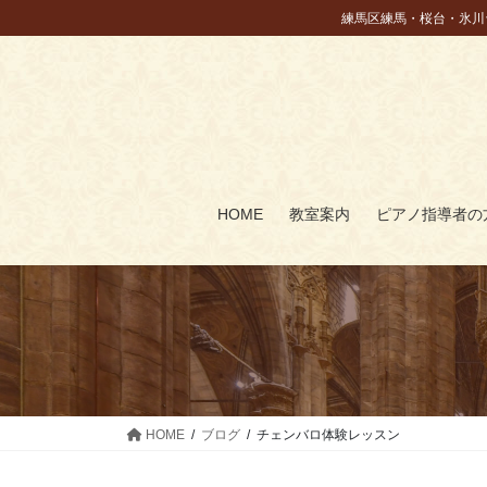
コ
ナ
練馬区練馬・桜台・氷川
ン
ビ
テ
ゲ
ン
ー
ツ
シ
に
ョ
移
ン
動
に
HOME
教室案内
ピアノ指導者の
移
動
HOME
ブログ
チェンバロ体験レッスン