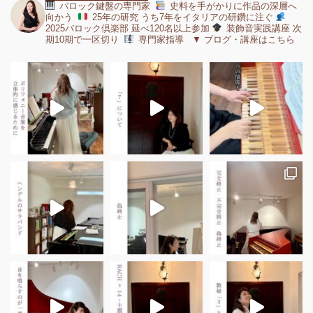
バロック鍵盤の専門家
史料を手がかりに作品の深層へ
向かう
25年の研究 うち7年をイタリアの研鑽に注ぐ
2025バロック倶楽部 延べ120名以上参加
装飾音実践講座 次
期10期で一区切り
専門家指導 ▼ ブログ・講座はこちら