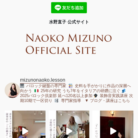
水野直子 公式サイト
mizunonaoko.lesson
バロック鍵盤の専門家
史料を手がかりに作品の深層へ
向かう
25年の研究 うち7年をイタリアの研鑽に注ぐ
2025バロック倶楽部 延べ120名以上参加
装飾音実践講座 次
期10期で一区切り
専門家指導 ▼ ブログ・講座はこちら