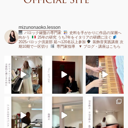
mizunonaoko.lesson
バロック鍵盤の専門家
史料を手がかりに作品の深層へ
向かう
25年の研究 うち7年をイタリアの研鑽に注ぐ
2025バロック倶楽部 延べ120名以上参加
装飾音実践講座 次
期10期で一区切り
専門家指導 ▼ ブログ・講座はこちら