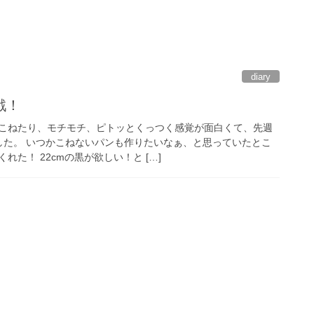
diary
戦！
こねたり、モチモチ、ピトッとくっつく感覚が面白くて、先週
した。 いつかこねないパンも作りたいなぁ、と思っていたとこ
た！ 22cmの黒が欲しい！と […]