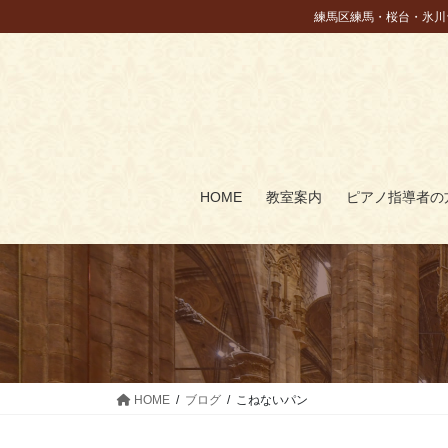
コ
ナ
練馬区練馬・桜台・氷川
ン
ビ
テ
ゲ
ン
ー
ツ
シ
に
ョ
移
ン
動
に
HOME
教室案内
ピアノ指導者の
移
動
HOME
ブログ
こねないパン