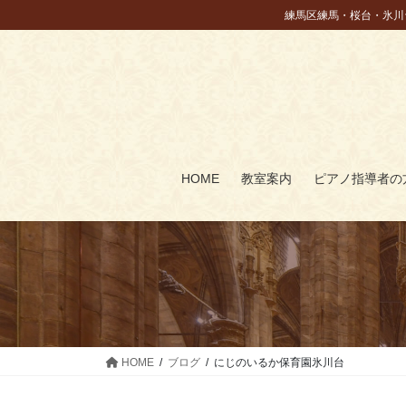
コ
ナ
練馬区練馬・桜台・氷川
ン
ビ
テ
ゲ
ン
ー
ツ
シ
に
ョ
移
ン
動
に
HOME
教室案内
ピアノ指導者の
移
動
HOME
ブログ
にじのいるか保育園氷川台