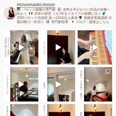
mizunonaoko.lesson
バロック鍵盤の専門家
史料を手がかりに作品の深層へ
向かう
25年の研究 うち7年をイタリアの研鑽に注ぐ
2025バロック倶楽部 延べ120名以上参加
装飾音実践講座 次
期10期で一区切り
専門家指導 ▼ ブログ・講座はこちら