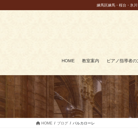
コ
ナ
練馬区練馬・桜台・氷川
ン
ビ
テ
ゲ
ン
ー
ツ
シ
に
ョ
移
ン
動
に
HOME
教室案内
ピアノ指導者の
移
動
HOME
ブログ
バルカローレ