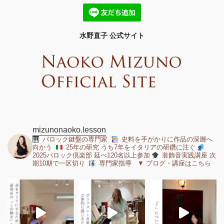
水野直子 公式サイト
mizunonaoko.lesson
バロック鍵盤の専門家
史料を手がかりに作品の深層へ
向かう
25年の研究 うち7年をイタリアの研鑽に注ぐ
2025バロック倶楽部 延べ120名以上参加
装飾音実践講座 次
期10期で一区切り
専門家指導 ▼ ブログ・講座はこちら