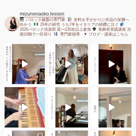
mizunonaoko.lesson
バロック鍵盤の専門家
史料を手がかりに作品の深層へ
向かう
25年の研究 うち7年をイタリアの研鑽に注ぐ
2025バロック倶楽部 延べ120名以上参加
装飾音実践講座 次
期10期で一区切り
専門家指導 ▼ ブログ・講座はこちら