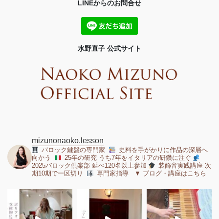
LINEからのお問合せ
水野直子 公式サイト
mizunonaoko.lesson
バロック鍵盤の専門家
史料を手がかりに作品の深層へ
向かう
25年の研究 うち7年をイタリアの研鑽に注ぐ
2025バロック倶楽部 延べ120名以上参加
装飾音実践講座 次
期10期で一区切り
専門家指導 ▼ ブログ・講座はこちら