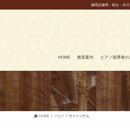
コ
ナ
練馬区練馬・桜台・氷川
ン
ビ
テ
ゲ
ン
ー
ツ
シ
に
ョ
移
ン
動
に
HOME
教室案内
ピアノ指導者の
移
動
HOME
ブログ
ヴァージナル