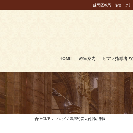
コ
ナ
練馬区練馬・桜台・氷川
ン
ビ
テ
ゲ
ン
ー
ツ
シ
に
ョ
移
ン
動
に
HOME
教室案内
ピアノ指導者の
移
動
HOME
ブログ
武蔵野音大付属幼稚園