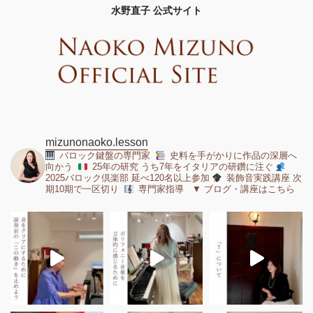
水野直子 公式サイト
mizunonaoko.lesson
バロック鍵盤の専門家
史料を手がかりに作品の深層へ
向かう
25年の研究 うち7年をイタリアの研鑽に注ぐ
2025バロック倶楽部 延べ120名以上参加
装飾音実践講座 次
期10期で一区切り
専門家指導 ▼ ブログ・講座はこちら