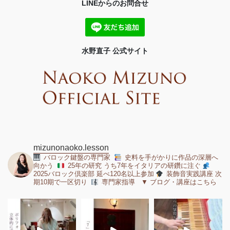
LINEからのお問合せ
水野直子 公式サイト
mizunonaoko.lesson
バロック鍵盤の専門家
史料を手がかりに作品の深層へ
向かう
25年の研究 うち7年をイタリアの研鑽に注ぐ
2025バロック倶楽部 延べ120名以上参加
装飾音実践講座 次
期10期で一区切り
専門家指導 ▼ ブログ・講座はこちら