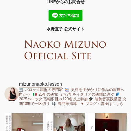
LINEからのお問合せ
水野直子 公式サイト
mizunonaoko.lesson
バロック鍵盤の専門家
史料を手がかりに作品の深層へ
向かう
25年の研究 うち7年をイタリアの研鑽に注ぐ
2025バロック倶楽部 延べ120名以上参加
装飾音実践講座 次
期10期で一区切り
専門家指導 ▼ ブログ・講座はこちら