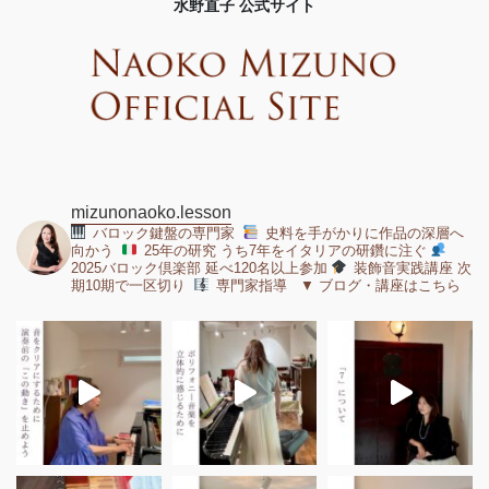
水野直子 公式サイト
mizunonaoko.lesson
バロック鍵盤の専門家
史料を手がかりに作品の深層へ
向かう
25年の研究 うち7年をイタリアの研鑽に注ぐ
2025バロック倶楽部 延べ120名以上参加
装飾音実践講座 次
期10期で一区切り
専門家指導 ▼ ブログ・講座はこちら