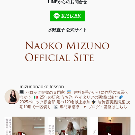
LINEからのお問合せ
水野直子 公式サイト
mizunonaoko.lesson
バロック鍵盤の専門家
史料を手がかりに作品の深層へ
向かう
25年の研究 うち7年をイタリアの研鑽に注ぐ
2025バロック倶楽部 延べ120名以上参加
装飾音実践講座 次
期10期で一区切り
専門家指導 ▼ ブログ・講座はこちら