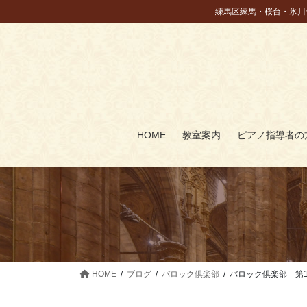
コ
ナ
練馬区練馬・桜台・氷川
ン
ビ
テ
ゲ
ン
ー
ツ
シ
に
ョ
移
ン
動
に
HOME
教室案内
ピアノ指導者の
移
動
HOME
ブログ
バロック倶楽部
バロック倶楽部 第