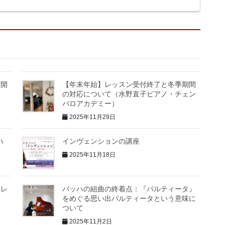
み開
【年末年始】レッスン受付終了と冬季期間
の対応について（水野直子ピアノ・チェン
バロアカデミー）
2025年11月29日
ハ
インヴェンションの講座
2025年11月18日
アレ
バッハの組曲の終着点：『パルティータ』
をめぐる思い出パルティータという意味に
ついて
2025年11月2日