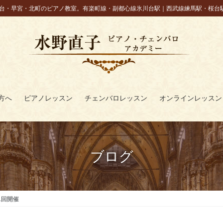
台・早宮・北町のピアノ教室。有楽町線・副都心線氷川台駅｜西武線練馬駅・桜台
方へ
ピアノレッスン
チェンバロレッスン
オンラインレッスン
ブログ
1回開催