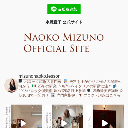
水野直子 公式サイト
mizunonaoko.lesson
バロック鍵盤の専門家
史料を手がかりに作品の深層へ
向かう
25年の研究 うち7年をイタリアの研鑽に注ぐ
2025バロック倶楽部 延べ120名以上参加
装飾音実践講座 次
期10期で一区切り
専門家指導 ▼ ブログ・講座はこちら