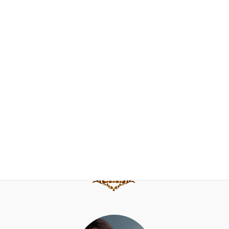
門下生の声
FAQ
お問合せ
ブログ
水野直子公式サイト
水野直子ピアノ・チェンバロアカデミー