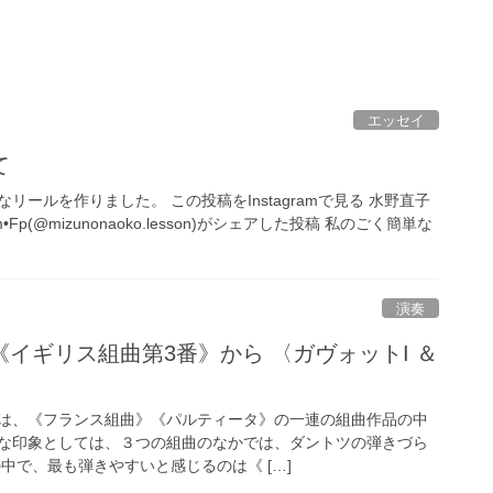
エッセイ
て
リールを作りました。 この投稿をInstagramで見る 水野直子
Fp(@mizunonaoko.lesson)がシェアした投稿 私のごく簡単な
演奏
イギリス組曲第3番》から 〈ガヴォットI ＆
は、《フランス組曲》《パルティータ》の一連の組曲作品の中
な印象としては、３つの組曲のなかでは、ダントツの弾きづら
中で、最も弾きやすいと感じるのは《 […]