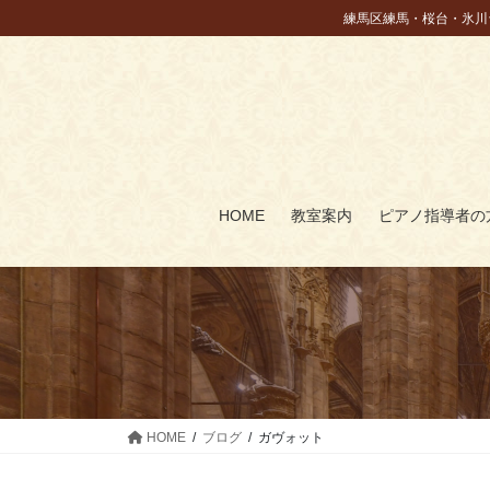
コ
ナ
練馬区練馬・桜台・氷川
ン
ビ
テ
ゲ
ン
ー
ツ
シ
に
ョ
移
ン
動
に
HOME
教室案内
ピアノ指導者の
移
動
HOME
ブログ
ガヴォット