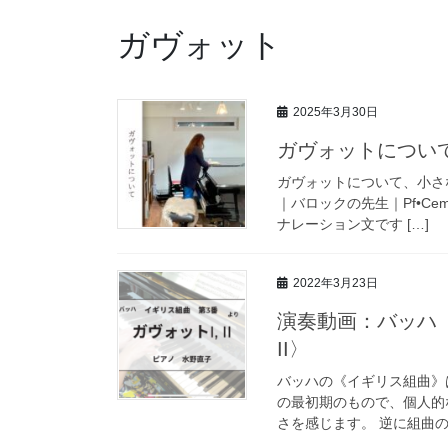
ガヴォット
2025年3月30日
ガヴォットについ
ガヴォットについて、小さな
｜バロックの先生｜Pf•Cem•
ナレーション文です […]
2022年3月23日
演奏動画：バッハ《
II〉
バッハの《イギリス組曲》
の最初期のもので、個人的
さを感じます。 逆に組曲の