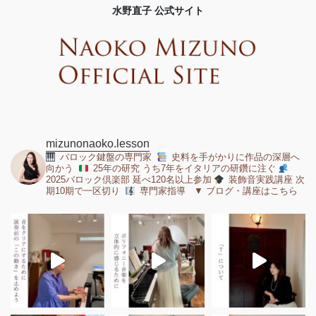
水野直子 公式サイト
mizunonaoko.lesson
バロック鍵盤の専門家
史料を手がかりに作品の深層へ
向かう
25年の研究 うち7年をイタリアの研鑽に注ぐ
2025バロック倶楽部 延べ120名以上参加
装飾音実践講座 次
期10期で一区切り
専門家指導 ▼ ブログ・講座はこちら