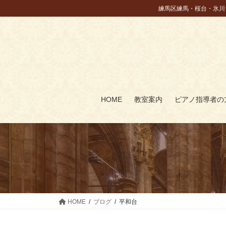
コ
ナ
練馬区練馬・桜台・氷川
ン
ビ
テ
ゲ
ン
ー
ツ
シ
に
ョ
移
ン
動
に
HOME
教室案内
ピアノ指導者の
移
動
HOME
ブログ
平和台