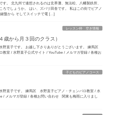
です。 北九州で連想されるのは玄界灘、無法松、八幡製鉄所、
ころでしょうか。 はい、ズバリ田舎です。 私はこの街でピアノ
鍵盤から そしてスイッチで電 […]
レッスン枠 空き情報
（４歳から月３回のクラス）
水野直子です。 お越し下さりありがとうございます。 練馬区
 / 水野直子公式サイト / YouTube / メルマガ登録 / 各種お
子どものピアノコース
野直子です。 練馬区 水野直子ピアノ・チェンバロ教室 / 水
ube / メルマガ登録 / 各種お問い合わせ 関東も梅雨に入りまし