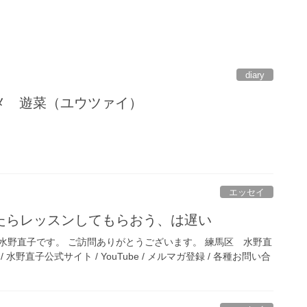
diary
ルメ 遊菜（ユウツァイ）
エッセイ
たらレッスンしてもらおう、は遅い
水野直子です。 ご訪問ありがとうございます。 練馬区 水野直
水野直子公式サイト / YouTube / メルマガ登録 / 各種お問い合