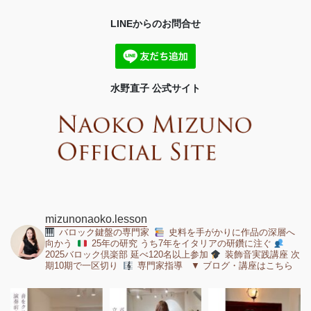
LINEからのお問合せ
水野直子 公式サイト
mizunonaoko.lesson
バロック鍵盤の専門家
史料を手がかりに作品の深層へ
向かう
25年の研究 うち7年をイタリアの研鑽に注ぐ
2025バロック倶楽部 延べ120名以上参加
装飾音実践講座 次
期10期で一区切り
専門家指導 ▼ ブログ・講座はこちら