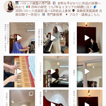
バロック鍵盤の専門家
史料を手がかりに作品の深層へ
向かう
25年の研究 うち7年をイタリアの研鑽に注ぐ
2025バロック倶楽部 延べ120名以上参加
装飾音実践講座 次
期10期で一区切り
専門家指導 ▼ ブログ・講座はこちら