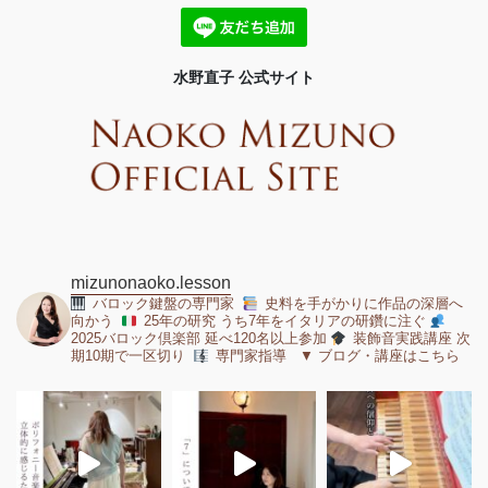
水野直子 公式サイト
mizunonaoko.lesson
バロック鍵盤の専門家
史料を手がかりに作品の深層へ
向かう
25年の研究 うち7年をイタリアの研鑽に注ぐ
2025バロック倶楽部 延べ120名以上参加
装飾音実践講座 次
期10期で一区切り
専門家指導 ▼ ブログ・講座はこちら