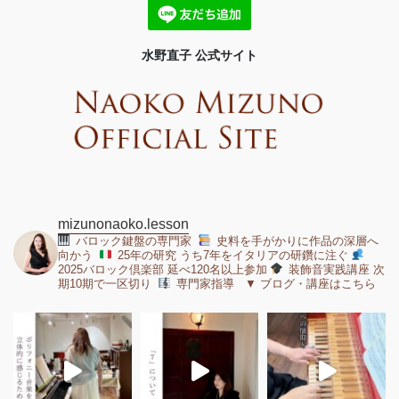
水野直子 公式サイト
mizunonaoko.lesson
バロック鍵盤の専門家
史料を手がかりに作品の深層へ
向かう
25年の研究 うち7年をイタリアの研鑽に注ぐ
2025バロック倶楽部 延べ120名以上参加
装飾音実践講座 次
期10期で一区切り
専門家指導 ▼ ブログ・講座はこちら