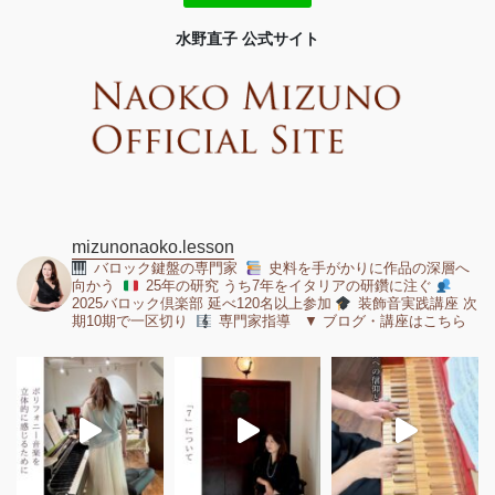
水野直子 公式サイト
mizunonaoko.lesson
バロック鍵盤の専門家
史料を手がかりに作品の深層へ
向かう
25年の研究 うち7年をイタリアの研鑽に注ぐ
2025バロック倶楽部 延べ120名以上参加
装飾音実践講座 次
期10期で一区切り
専門家指導 ▼ ブログ・講座はこちら