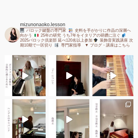
mizunonaoko.lesson
バロック鍵盤の専門家
史料を手がかりに作品の深層へ
向かう
25年の研究 うち7年をイタリアの研鑽に注ぐ
2025バロック倶楽部 延べ120名以上参加
装飾音実践講座 次
期10期で一区切り
専門家指導 ▼ ブログ・講座はこちら