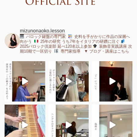
mizunonaoko.lesson
バロック鍵盤の専門家
史料を手がかりに作品の深層へ
向かう
25年の研究 うち7年をイタリアの研鑽に注ぐ
2025バロック倶楽部 延べ120名以上参加
装飾音実践講座 次
期10期で一区切り
専門家指導 ▼ ブログ・講座はこちら