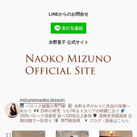
LINEからのお問合せ
水野直子 公式サイト
mizunonaoko.lesson
バロック鍵盤の専門家
史料を手がかりに作品の深層へ
向かう
25年の研究 うち7年をイタリアの研鑽に注ぐ
2025バロック倶楽部 延べ120名以上参加
装飾音実践講座 次
期10期で一区切り
専門家指導 ▼ ブログ・講座はこちら