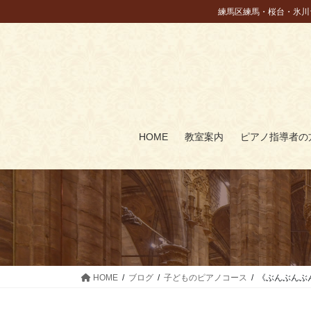
コ
ナ
練馬区練馬・桜台・氷川
ン
ビ
テ
ゲ
ン
ー
ツ
シ
に
ョ
移
ン
動
に
HOME
教室案内
ピアノ指導者の
移
動
HOME
ブログ
子どものピアノコース
《ぶんぶんぶ