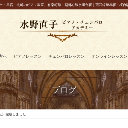
台・早宮・北町のピアノ教室。有楽町線・副都心線氷川台駅｜西武線練馬駅・桜台
方へ
ピアノレッスン
チェンバロレッスン
オンラインレッスン
ブログ
ん》完成しました