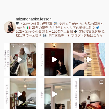
mizunonaoko.lesson
バロック鍵盤の専門家
史料を手がかりに作品の深層へ
向かう
25年の研究 うち7年をイタリアの研鑽に注ぐ
2025バロック倶楽部 延べ120名以上参加
装飾音実践講座 次
期10期で一区切り
専門家指導 ▼ ブログ・講座はこちら