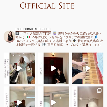
mizunonaoko.lesson
バロック鍵盤の専門家
史料を手がかりに作品の深層へ
向かう
25年の研究 うち7年をイタリアの研鑽に注ぐ
2025バロック倶楽部 延べ120名以上参加
装飾音実践講座 次
期10期で一区切り
専門家指導 ▼ ブログ・講座はこちら