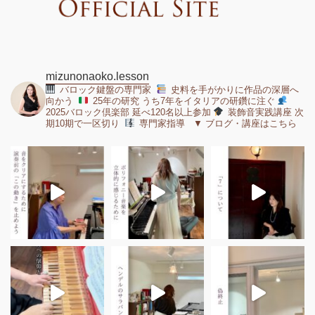
mizunonaoko.lesson
バロック鍵盤の専門家
史料を手がかりに作品の深層へ
向かう
25年の研究 うち7年をイタリアの研鑽に注ぐ
2025バロック倶楽部 延べ120名以上参加
装飾音実践講座 次
期10期で一区切り
専門家指導 ▼ ブログ・講座はこちら