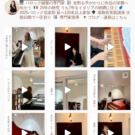
バロック鍵盤の専門家
史料を手がかりに作品の深層へ
向かう
25年の研究 うち7年をイタリアの研鑽に注ぐ
2025バロック倶楽部 延べ120名以上参加
装飾音実践講座 次
期10期で一区切り
専門家指導 ▼ ブログ・講座はこちら