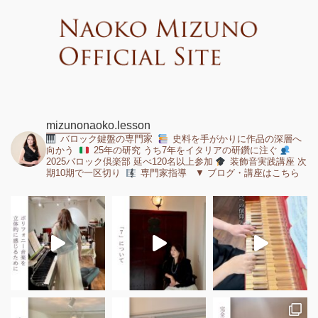
mizunonaoko.lesson
バロック鍵盤の専門家
史料を手がかりに作品の深層へ
向かう
25年の研究 うち7年をイタリアの研鑽に注ぐ
2025バロック倶楽部 延べ120名以上参加
装飾音実践講座 次
期10期で一区切り
専門家指導 ▼ ブログ・講座はこちら