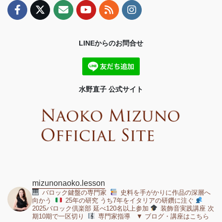
LINEからのお問合せ
水野直子 公式サイト
mizunonaoko.lesson
バロック鍵盤の専門家
史料を手がかりに作品の深層へ
向かう
25年の研究 うち7年をイタリアの研鑽に注ぐ
2025バロック倶楽部 延べ120名以上参加
装飾音実践講座 次
期10期で一区切り
専門家指導 ▼ ブログ・講座はこちら