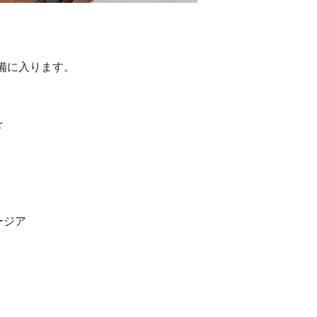
備に入ります。
を
ージア