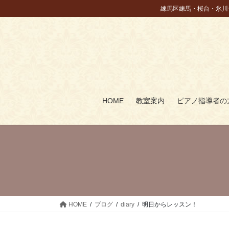
コ
ナ
練馬区練馬・桜台・氷川
ン
ビ
テ
ゲ
ン
ー
ツ
シ
に
ョ
移
ン
動
に
HOME
教室案内
ピアノ指導者の
移
動
HOME
ブログ
diary
明日からレッスン！