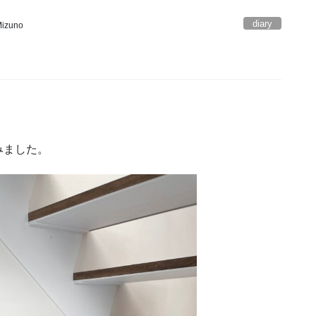
diary
izuno
。
みました。