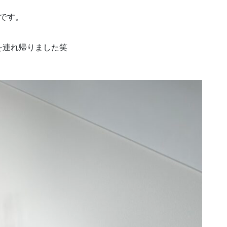
いです。
を連れ帰りました笑
。