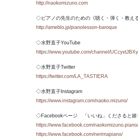
http://naokomizuno.com
◇ピアノの先生のための《聴く・弾く・教え
http://ameblo.jp/pianolesson-baroque
◇水野直子YouTube
https://www.youtube.com/channel/UCcyxtJ
◇水野直子Twitter
https://twitter.com/LA_TASTIERA
◇水野直子Instagram
https://www.instagram.com/naoko.mizuno/
◇Facebookページ 「いいね」くださると
https://www.facebook.com/naokomizuno.piano
https://www.facebook.com/nerimapiano/