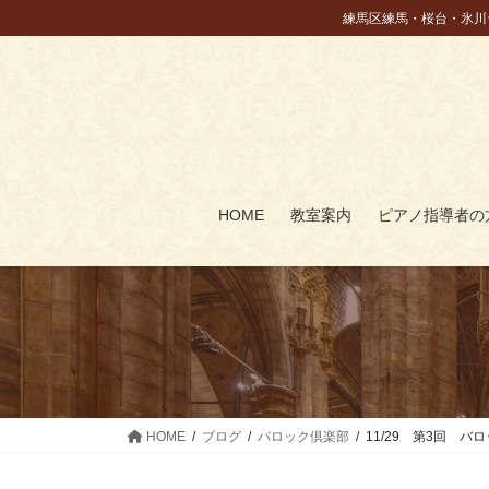
コ
ナ
練馬区練馬・桜台・氷川
ン
ビ
テ
ゲ
ン
ー
ツ
シ
に
ョ
移
ン
動
に
HOME
教室案内
ピアノ指導者の
移
動
HOME
ブログ
バロック倶楽部
11/29 第3回 