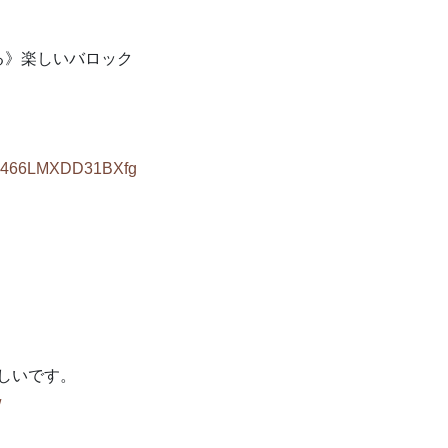
る》楽しいバロック
BXy466LMXDD31BXfg
嬉しいです。
/