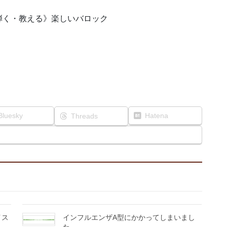
弾く・教える》楽しいバロック
Bluesky
Hatena
Threads
イス
インフルエンザA型にかかってしまいまし