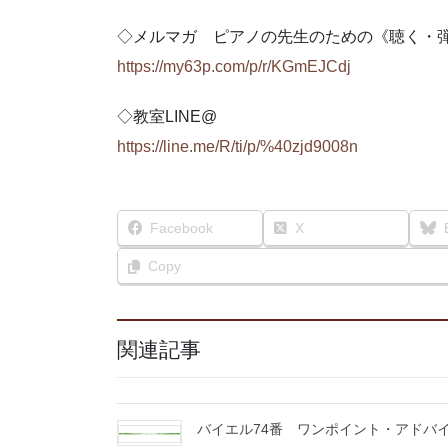
◇メルマガ ピアノの先生のための《聴く・
https://my63p.com/p/r/KGmEJCdj
◇教室LINE@
https://line.me/R/ti/p/%40zjd9008n
Facebook
X
Copy
関連記事
バイエル74番 ワンポイント・アドバ