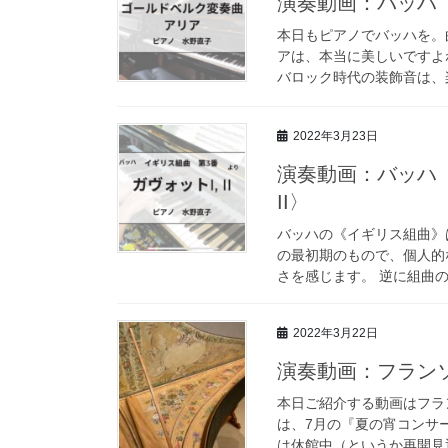
演奏動画：バッハ
本日もピアノでバッハを。
アは、本当に美しいですよ
バロック時代の装飾音は、楽
2022年3月23日
演奏動画：バッハ《
II〉
バッハの《イギリス組曲》
の最初期のもので、個人的
さを感じます。 逆に組曲の
2022年3月22日
演奏動画：フラン
本日ご紹介する動画はフラ
は、7月の『夏の宵コンサ
は休館中（というか再開見通