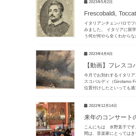
2023年5月2日
Frescobaldi, Tocca
イタリアンチェンバロでフ
みました。 イタリアに留
う何が何やら全くわからなか
2023年4月4日
【動画】フレスコバルディ B
今月でお別れするイタリア
スコバルディ（Girolamo 
位置付けしたといっても過言
2022年12月14日
来年のコンサート
こんにちは 水野直子です
間は、音楽家にとってはき