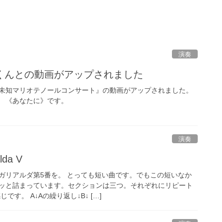
演奏
くんとの動画がアップされました
浦幸未知マリオテノールコンサート』の動画がアップされました。
 《あなたに》です。
演奏
lda V
ガリアルダ第5番を。 とっても短い曲です。でもこの短いなか
ッと詰まっています。セクションは三つ。それぞれにリピート
す。 A↓Aの繰り返し↓B↓ […]