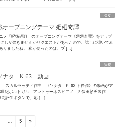
演奏
戦オープニングテーマ 廻廻奇譚
ニメ「呪術廻戦」のオープニングテーマ《廻廻奇譚》をアップ
ックしか弾きませんがリクエストがあったので、試しに弾いてみ
りましたね。 私が使ったのは、プ […]
演奏
ナタ K.63 動画
スカルラッティ作曲 《ソナタ K. 63 ト長調》の動画がア
18世紀ポルトガル アントゥーネスピアノ 久保田彰氏製作
非高評価ボタンで、応 […]
ペ
ペ
2
…
5
»
ー
ー