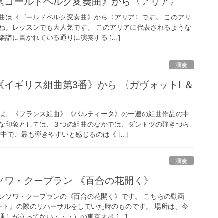
《ゴールドベルク変奏曲》から〈アリア〉
曲は《ゴールドベルク変奏曲》から〈アリア〉です。 このアリ
ね。レッスンでも大人気です。 このアリアに代表されるような
譜に書かれている通りに演奏する […]
演奏
イギリス組曲第3番》から 〈ガヴォットI ＆
は、《フランス組曲》《パルティータ》の一連の組曲作品の中
な印象としては、３つの組曲のなかでは、ダントツの弾きづら
中で、最も弾きやすいと感じるのは《 […]
演奏
ソワ・クープラン 《百合の花開く》
ンソワ・クープランの《百合の花開く》です。 こちらの動画
ート』の際のリハーサルをしていた時のものです。 場所は、今
しが立ってない・・・）の東京オペ […]