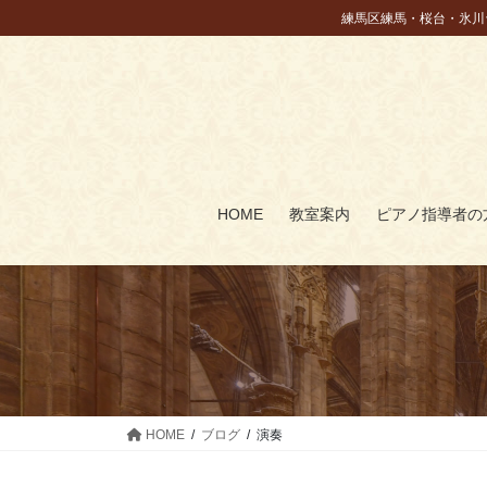
コ
ナ
練馬区練馬・桜台・氷川
ン
ビ
テ
ゲ
ン
ー
ツ
シ
に
ョ
移
ン
動
に
HOME
教室案内
ピアノ指導者の
移
動
HOME
ブログ
演奏