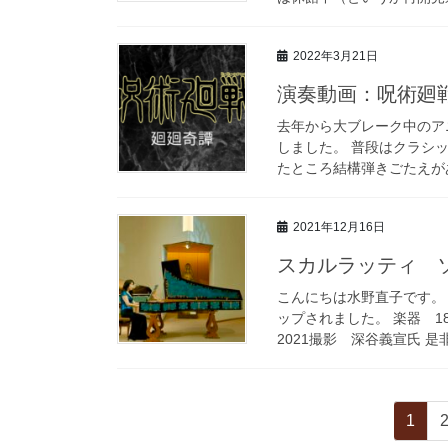
2022年3月21日
演奏動画：呪術廻
去年から大ブレーク中のア
しました。 普段はクラシ
たところ結構弾きごたえがあ
2021年12月16日
スカルラッティ ソ
こんにちは水野直子です。 
ップされました。 楽器 
2021撮影 深谷義宣氏 是
投
ペ
1
ー