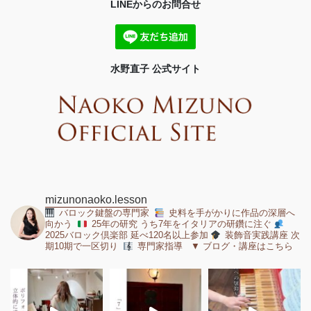
LINEからのお問合せ
水野直子 公式サイト
mizunonaoko.lesson
バロック鍵盤の専門家
史料を手がかりに作品の深層へ
向かう
25年の研究 うち7年をイタリアの研鑽に注ぐ
2025バロック倶楽部 延べ120名以上参加
装飾音実践講座 次
期10期で一区切り
専門家指導 ▼ ブログ・講座はこちら