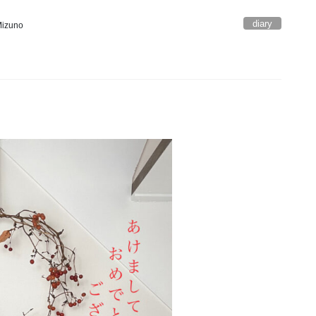
diary
izuno