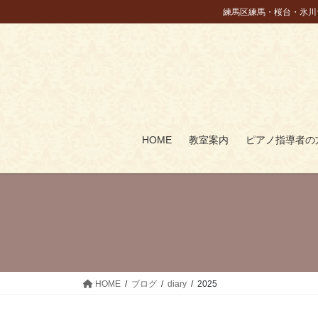
コ
ナ
練馬区練馬・桜台・氷川
ン
ビ
テ
ゲ
ン
ー
ツ
シ
に
ョ
移
ン
動
に
HOME
教室案内
ピアノ指導者の
移
動
HOME
ブログ
diary
2025