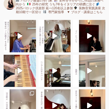
バロック鍵盤の専門家
史料を手がかりに作品の深層へ
向かう
25年の研究 うち7年をイタリアの研鑽に注ぐ
2025バロック倶楽部 延べ120名以上参加
装飾音実践講座 次
期10期で一区切り
専門家指導 ▼ ブログ・講座はこちら