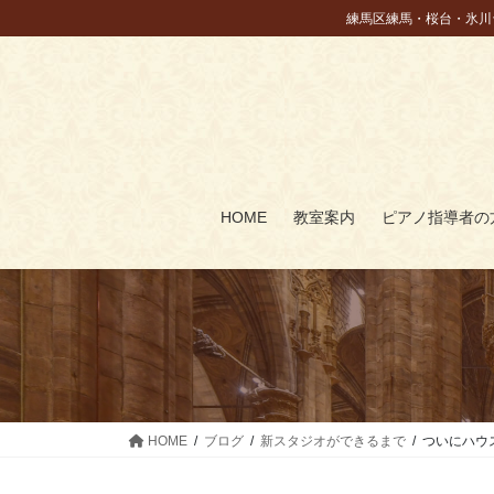
コ
ナ
練馬区練馬・桜台・氷川
ン
ビ
テ
ゲ
ン
ー
ツ
シ
に
ョ
移
ン
動
に
HOME
教室案内
ピアノ指導者の
移
動
HOME
ブログ
新スタジオができるまで
ついにハウ